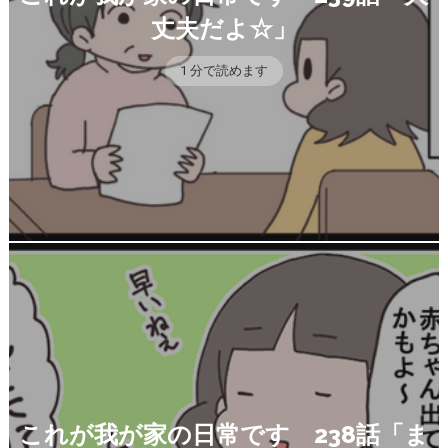
丈夫だよ☆」
1 分で読めます
これが我が家の日常です 238話「ま