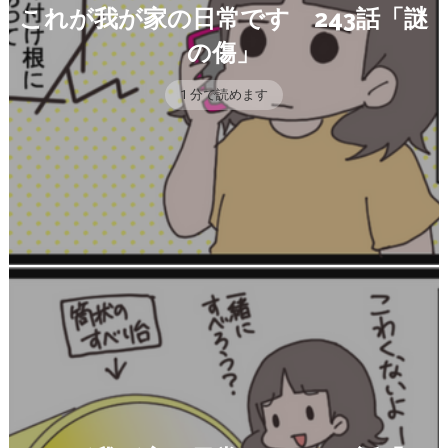
これが我が家の日常です 243話「謎
の傷」
1 分で読めます