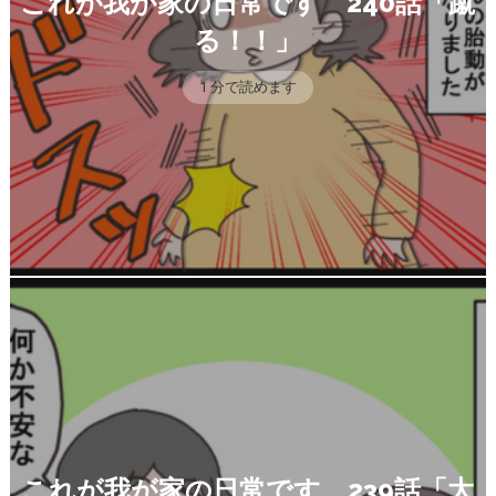
これが我が家の日常です 240話「蹴
る！！」
1 分で読めます
これが我が家の日常です 239話「大