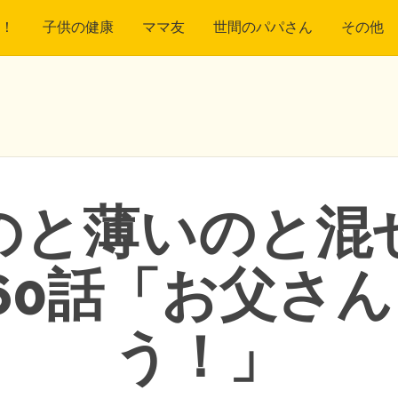
！
子供の健康
ママ友
世間のパパさん
その他
のと薄いのと混
60話「お父さ
う！」