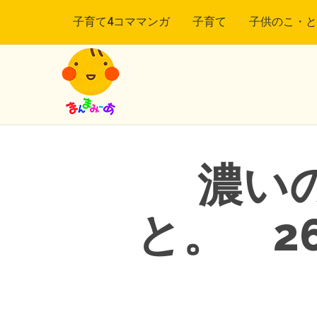
子育て4コママンガ
子育て
子供のこ・と
濃い
と。 2