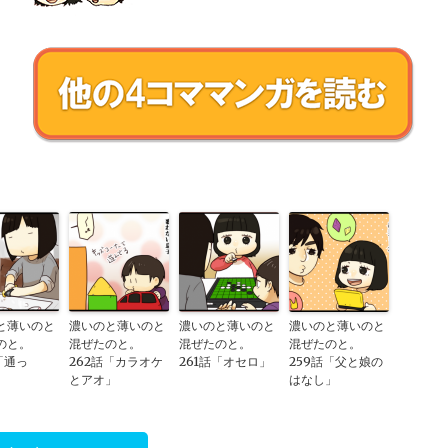
と薄いのと
濃いのと薄いのと
濃いのと薄いのと
濃いのと薄いのと
たのと。
混ぜたのと。
混ぜたのと。
混ぜたのと。
「通っ
262話「カラオケ
261話「オセロ」
259話「父と娘の
とアオ」
はなし」