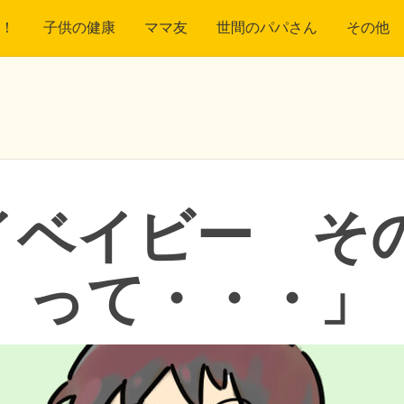
！
子供の健康
ママ友
世間のパパさん
その他
イベイビー そ
って・・・」