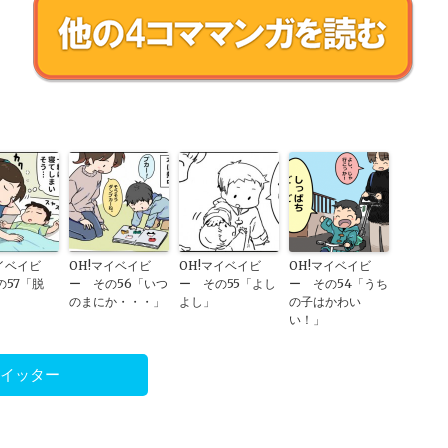
イベイビ
OH!マイベイビ
OH!マイベイビ
OH!マイベイビ
の57「脱
ー その56「いつ
ー その55「よし
ー その54「うち
のまにか・・・」
よし」
の子はかわい
い！」
ツイッター