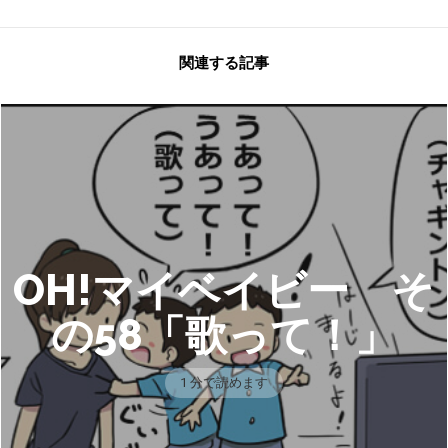
関連する記事
OH!マイベイビー そ
の58「歌って！」
1 分で読めます