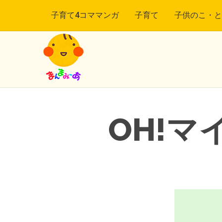
子育て4コママンガ
子育て
子供のこ・と
OH!マ