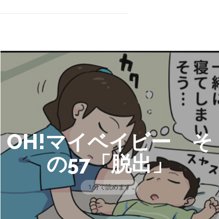
OH!マイベイビー そ
の57「脱出」
1 分で読めます