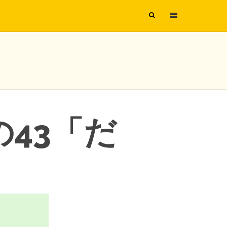
の43「だ