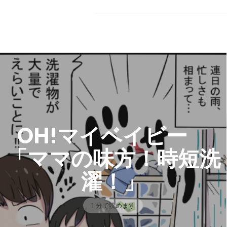
OH!マイベイビー
「ママの味方！時短洗
濯！」
1 分で読めます