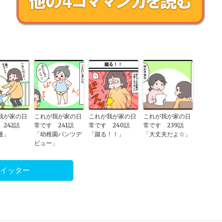
我が家の日
これが我が家の日
これが我が家の日
これが我が家の日
242話
常です 241話
常です 240話
常です 239話
達」
「幼稚園パンツデ
「蹴る！！」
「大丈夫だよ☆」
ビュー」
ツイッター