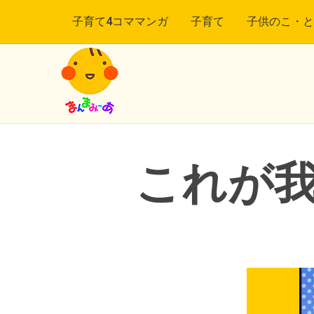
子育て4コママンガ
子育て
子供のこ・と
これが我