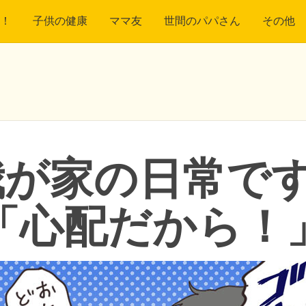
！
子供の健康
ママ友
世間のパパさん
その他
が家の日常です
「心配だから！