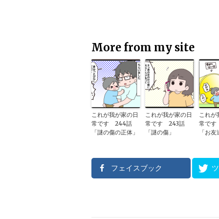
More from my site
これが我が家の日
これが我が家の日
これが
常です 244話
常です 243話
常です 
「謎の傷の正体」
「謎の傷」
「お友
フェイスブック