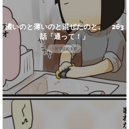
濃いのと薄いのと混ぜたのと。 263
話「通って！」
1 分で読めます