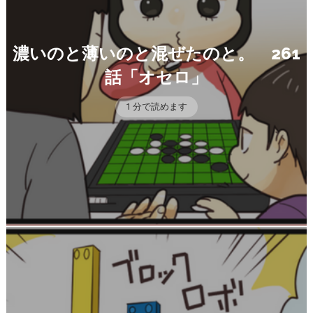
濃いのと薄いのと混ぜたのと。 261
話「オセロ」
1 分で読めます