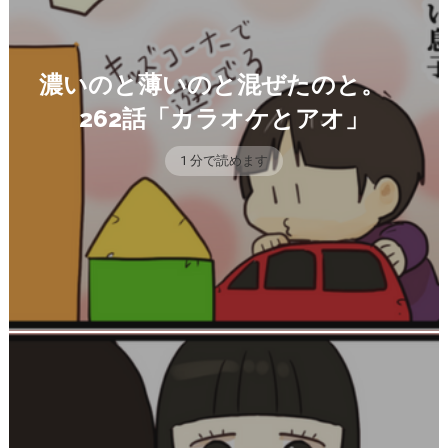
濃いのと薄いのと混ぜたのと。
262話「カラオケとアオ」
1 分で読めます