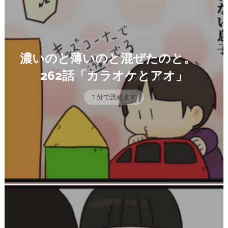
濃いのと薄いのと混ぜたのと。
262話「カラオケとアオ」
1 分で読めます