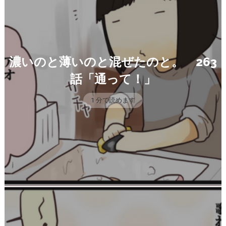
濃いのと薄いのと混ぜたのと。 263
話「通って！」
1 分で読めます