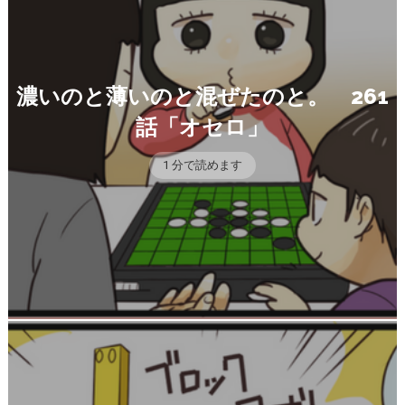
濃いのと薄いのと混ぜたのと。 261
話「オセロ」
1 分で読めます