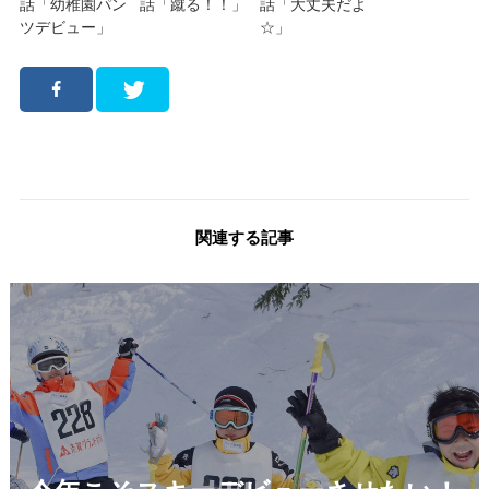
話「幼稚園パン
話「蹴る！！」
話「大丈夫だよ
ツデビュー」
☆」
関連する記事