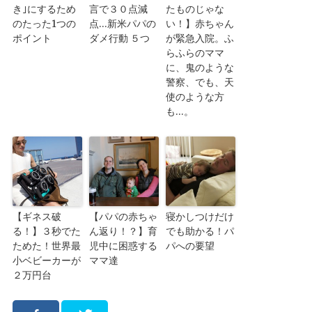
き｣にするため
言で３０点減
たものじゃな
のたった1つの
点…新米パパの
い！】赤ちゃん
ポイント
ダメ行動 ５つ
が緊急入院。ふ
らふらのママ
に、鬼のような
警察、でも、天
使のような方
も…。
【ギネス破
【パパの赤ちゃ
寝かしつけだけ
る！】３秒でた
ん返り！？】育
でも助かる！パ
ためた！世界最
児中に困惑する
パへの要望
小ベビーカーが
ママ達
２万円台