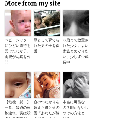
More from my site
ベビーシッター
豚として育てら
６歳まで放置さ
にひどい虐待を
れた男の子を保
れた少女。よい
受けたわが子。
護
家族とめぐりあ
両親が写真を公
い、少しずつ成
開
長中！
【危機一髪！】
血のつながりを
本当に可能な
一見、普通の家
超えた母と娘の
の？叩かないし
族連れ。実は殺
愛「あなたが嫁
つけの方法と