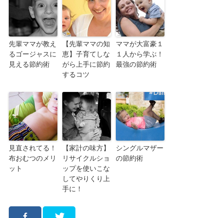
先輩ママが教え
【先輩ママの知
ママが大富豪１
るゴージャスに
恵】子育てしな
１人から学ぶ！
見える節約術
がら上手に節約
最強の節約術
するコツ
見直されてる！
【家計の味方】
シングルマザー
布おむつのメリ
リサイクルショ
の節約術
ット
ップを使いこな
してやりくり上
手に！