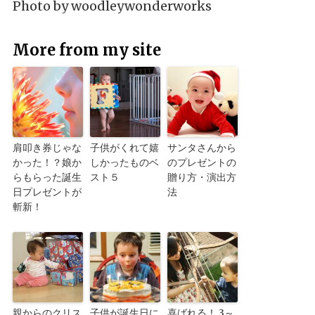
Photo by
woodleywonderworks
More from my site
肩叩き券じゃな
子供がくれて嬉
サンタさんから
かった！？娘か
しかったものベ
のプレゼントの
らもらった誕生
スト５
贈り方・演出方
日プレゼントが
法
斬新！
親からのクリス
子供が誕生日に
喜ばれる！ 3～