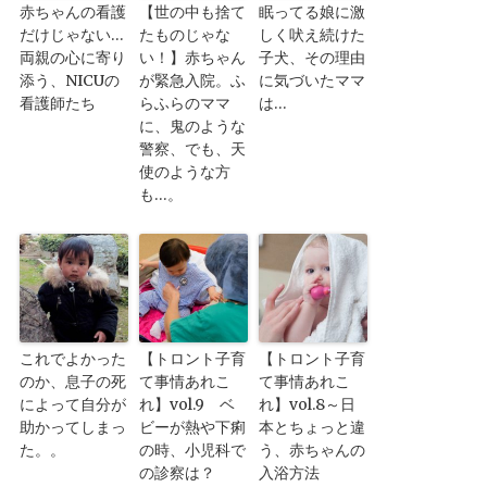
赤ちゃんの看護
【世の中も捨て
眠ってる娘に激
だけじゃない…
たものじゃな
しく吠え続けた
両親の心に寄り
い！】赤ちゃん
子犬、その理由
添う、NICUの
が緊急入院。ふ
に気づいたママ
看護師たち
らふらのママ
は…
に、鬼のような
警察、でも、天
使のような方
も…。
これでよかった
【トロント子育
【トロント子育
のか、息子の死
て事情あれこ
て事情あれこ
によって自分が
れ】vol.9 ベ
れ】vol.8～日
助かってしまっ
ビーが熱や下痢
本とちょっと違
た。。
の時、小児科で
う、赤ちゃんの
の診察は？
入浴方法