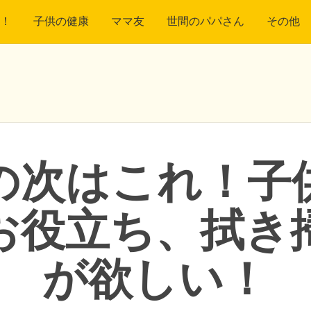
！
子供の健康
ママ友
世間のパパさん
その他
の次はこれ！子
お役立ち、拭き
が欲しい！