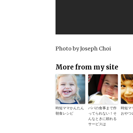
Photo by
Joseph Choi
More from my site
時短ママかんたん
パパの食事まで作
時短マ
朝食レシピ
ってられない！そ
おやつ
んなときに頼れる
サービスは