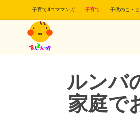
子育て4コママンガ
子育て
子供のこ・と
ルンバ
家庭で