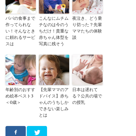
パパの食事まで
こんなにムチム
夜泣き、どう乗
作ってられな
チなのは今のう
り切った？先輩
い！そんなとき
ちだけ！貴重な
ママたちの体験
に頼れるサービ
赤ちゃん体型を
談
スは
写真に残そう
年齢別のおすす
【先輩ママのア
日本は遅れて
め絵本ベスト3
ドバイス】赤ち
る？公共の場で
＜0歳＞
ゃんのうちしか
の授乳
できない楽しみ
とは