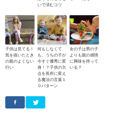
いで済むコツ
子供は見てる！
何もしなくて
女の子は男の子
気を抜いたとき
も、うちの子が
よりも親の感情
の親のよくない
今すぐ優秀に変
に興味を持って
行い
身！？子供の欠
いる？
点を長所に変え
る魔法の言葉１
０パターン