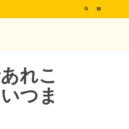
情あれこ
児はいつま