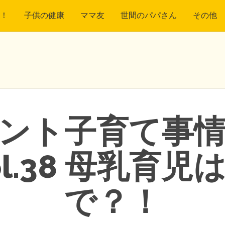
！
子供の健康
ママ友
世間のパパさん
その他
ント子育て事
l.38 母乳育
で？！