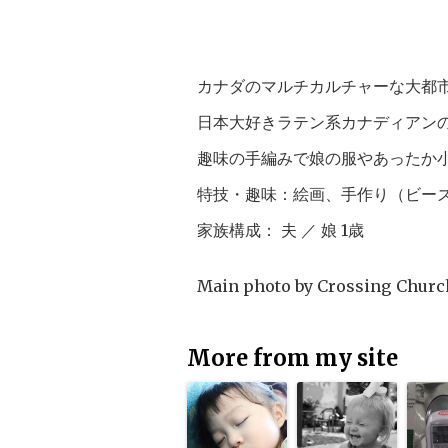
カナダのマルチカルチャーな大都
日本大好きラテン系カナディアン
趣味の手編みで娘の服やあったか
特技・趣味：絵画、手作り（ビー
家族構成： 夫 ／ 娘 1歳
Main photo by
Crossing Churc
More from my site