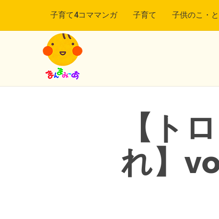
子育て4コママンガ
子育て
子供のこ・と
【トロ
れ】vo