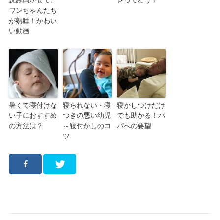
読み聞かせで、
レってどう？
ワンちゃんたち
が熟睡！かわい
い動画
暑くて寝付けな
寝られない・寝
寝かしつけだけ
い子におすすめ
つきの悪い幼児
でも助かる！パ
の方法は？
～寝付かしのコ
パへの要望
ツ