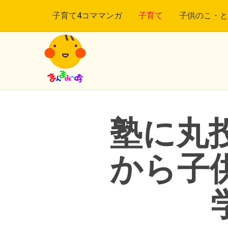
子育て4コママンガ
子育て
子供のこ・と
塾に丸投
から子