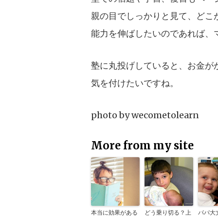
親の目でしっかりと見て、どこ
能力を伸ばしたいのであれば、
塾に丸投げしていると、お金が
気を付けたいですね。
photo by
wecometolearn
More from my site
本当に効果がある
どう乗り切る？上
パパ大