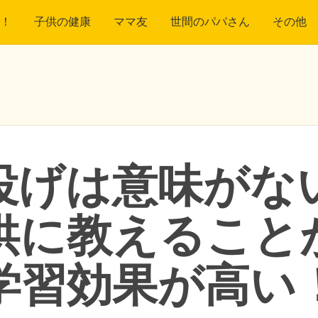
！
子供の健康
ママ友
世間のパパさん
その他
げは意味が
供に教えることか
学習効果が高い