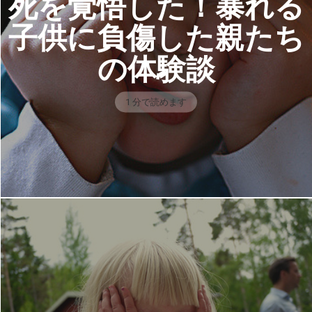
死を覚悟した！暴れる
子供に負傷した親たち
の体験談
1 分で読めます