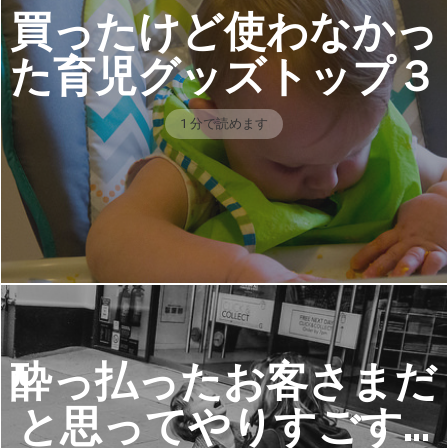
買ったけど使わなかっ
た育児グッズトップ３
1 分で読めます
酔っ払ったお客さまだ
と思ってやりすごす…