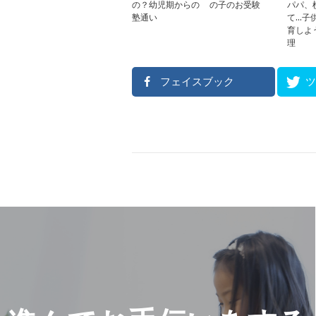
の？幼児期からの
の子のお受験
パパ、
塾通い
て…子
育しよ
理
フェイスブック