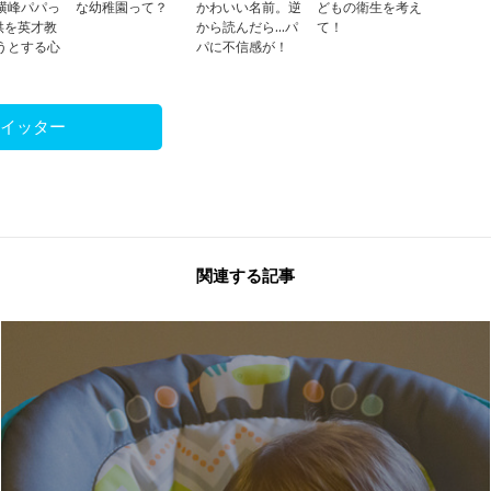
横峰パパっ
な幼稚園って？
かわいい名前。逆
どもの衛生を考え
供を英才教
から読んだら…パ
て！
うとする心
パに不信感が！
ツイッター
関連する記事