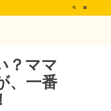
ない？ママ
゙、一番
！