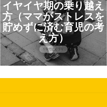
イヤイヤ期の乗り越え
方（ママがストレスを
貯めずに済む育児の考
え方）
1 分で読めます