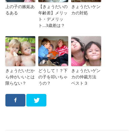
上の子の嫉妬あ
【きょうだいの
きょうだいケン
るある
年齢差】メリッ
カの対処
ト・デメリッ
ト…3歳差は？
きょうだいだか
どうして！？下
きょうだいゲン
ら仲がいいとは
の子を叩いちゃ
カの仲裁方法
限らない？
うの？
ベスト３