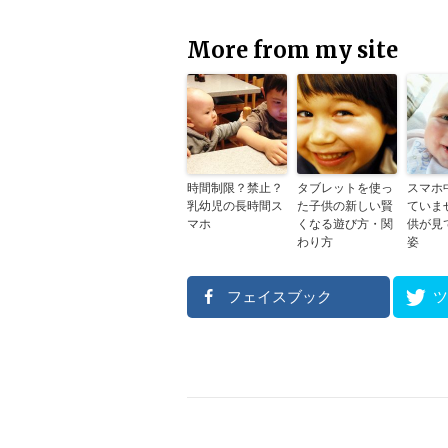
More from my site
時間制限？禁止？
タブレットを使っ
スマホ
乳幼児の長時間ス
た子供の新しい賢
ていま
マホ
くなる遊び方・関
供が見
わり方
姿
フェイスブック