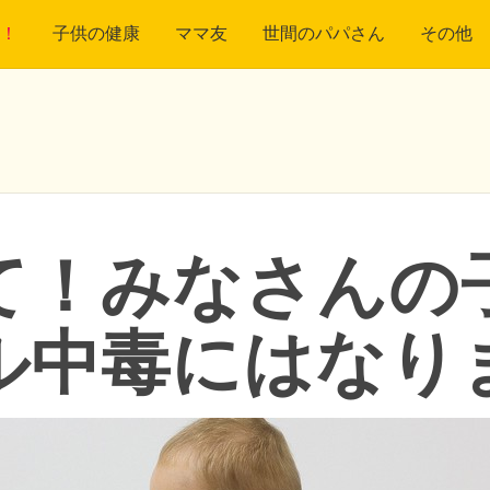
！
子供の健康
ママ友
世間のパパさん
その他
て！みなさんの
ル中毒にはなり