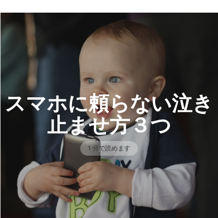
スマホに頼らない泣き
止ませ方３つ
1 分で読めます