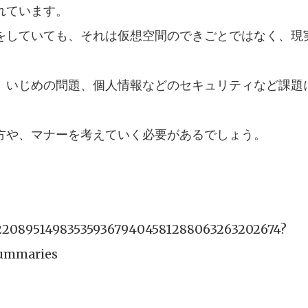
れています。
をしていても、それは仮想空間のできごとではなく、現
、いじめの問題、個人情報などのセキュリティなど課題
方や、マナーを考えていく必要があるでしょう。
SB12208951498353593679404581288063263202674?
Summaries