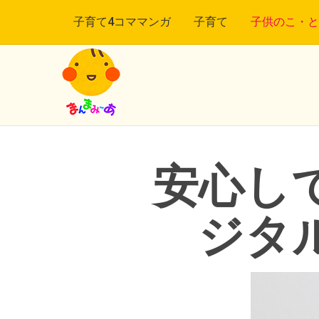
子育て4コママンガ
子育て
子供のこ・と
安心し
ジタ