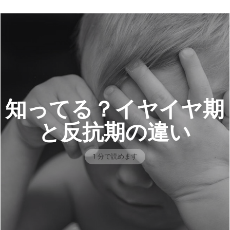
知ってる？イヤイヤ期
と反抗期の違い
1 分で読めます