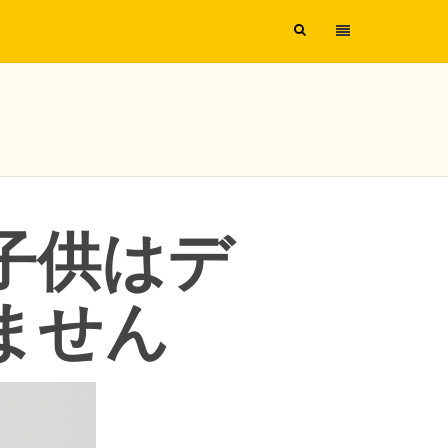
子供はデ
ません