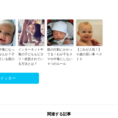
中毒になっ
インターネット中
親の行動にかかっ
【これが人気！】
せんか？子
毒の子どももピタ
てる！わが子をス
０歳の習い事 ベス
ている親の
リ！絶賛されてい
マホ中毒にしない
ト５
る方法とは？
４つのルール
ツイッター
関連する記事