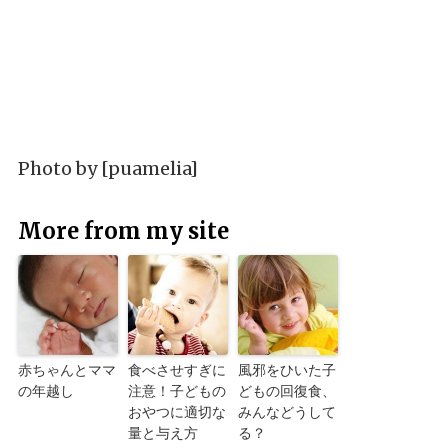
Photo by
[puamelia]
More from my site
赤ちゃんとママ
食べさせすぎに
風邪をひいた子
の年越し
注意！子どもの
どもの回復食、
おやつに適切な
みんなどうして
量と与え方
る？