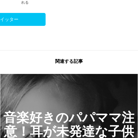
れる
ツイッター
関連する記事
音楽好きのパパママ注
意！耳が未発達な子供