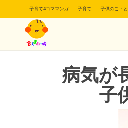
子育て4コママンガ
子育て
子供のこ・と
病気が
子