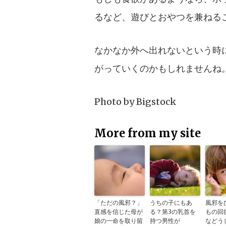
るなど、遊びとおやつを兼ねる
なかなか外へ出れないという時
がっていくのかもしれませんね
Photo by
Bigstock
More from my site
「ただの風邪？」
うちの子にもあ
風邪を
直感を信じた母が
る？第3の乳首を
もの回
娘の一命を取り留
持つ男性が
などう