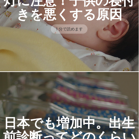
灯に注意！子供の寝付
きを悪くする原因
1 分で読めます
日本でも増加中。出生
前診断ってどのくらい