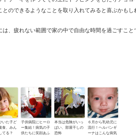
ことのできるようなことを取り入れてみると喜ぶかもし
には、疲れない範囲で家の中で自由な時間を過ごすこと
。
ひいた子ど
子供病院にヒーロ
本当は危険がいっ
６月から乳幼児に
復食、みん
ー集結！病気の子
ぱい、部屋干しの
流行！ヘルパンギ
してる？
供たちに笑顔あふ
恐怖
ーナはこんな病気