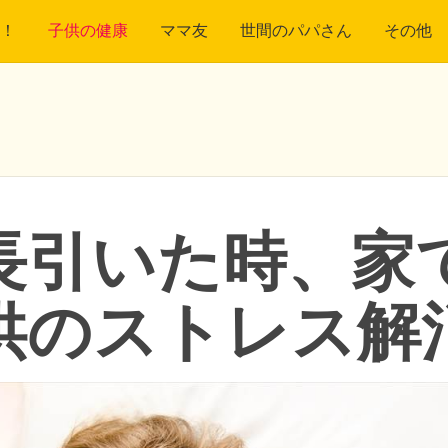
！
子供の健康
ママ友
世間のパパさん
その他
長引いた時、家
供のストレス解