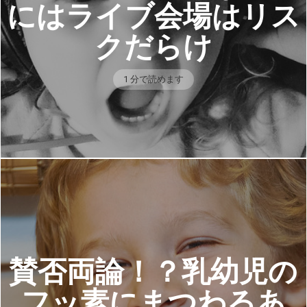
にはライブ会場はリス
クだらけ
1 分で読めます
賛否両論！？乳幼児の
フッ素にまつわるあ