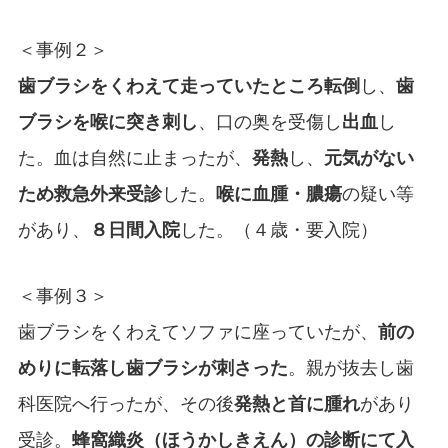
＜事例２＞
歯ブラシをくわえて走っていたところ転倒
し、
歯
ブラシを喉に突き刺し
、口の奥を受傷し
出血
し
た。血は自然に止まったが、
発熱
し、
元気がない
ため救急外来受診
した。
喉に血腫・膿瘍
の疑い等
があり、
８日間入院
した。（４歳・要入院）
＜事例３＞
歯ブラシをくわえてソファに座っていたが、
前の
めりに転落し歯ブラシが刺さった
。親が抜去し歯
科医院へ行ったが、その後
発熱と首に腫れ
があり
受診。
蜂窩織炎（ほうかしきえん）の診断にて入