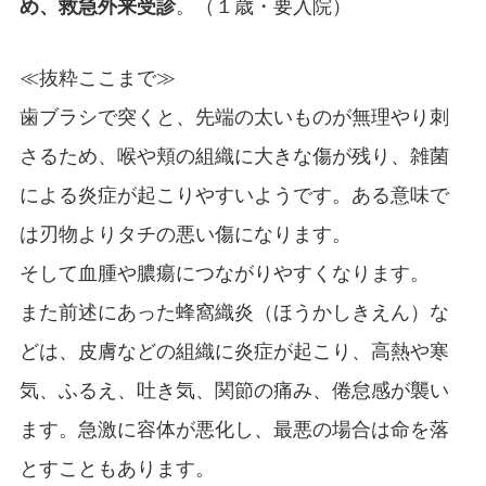
め、救急外来受診
。（１歳・要入院）
≪抜粋ここまで≫
歯ブラシで突くと、先端の太いものが無理やり刺
さるため、喉や頬の組織に大きな傷が残り、雑菌
による炎症が起こりやすいようです。ある意味で
は刃物よりタチの悪い傷になります。
そして血腫や膿瘍につながりやすくなります。
また前述にあった蜂窩織炎（ほうかしきえん）な
どは、皮膚などの組織に炎症が起こり、高熱や寒
気、ふるえ、吐き気、関節の痛み、倦怠感が襲い
ます。急激に容体が悪化し、最悪の場合は命を落
とすこともあります。