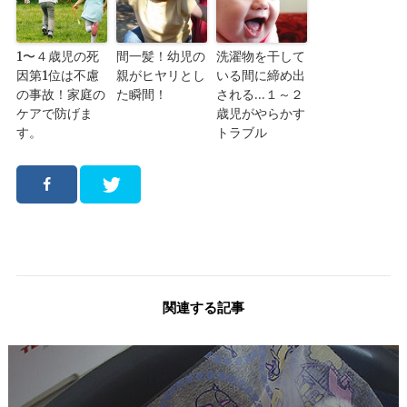
1〜４歳児の死
間一髪！幼児の
洗濯物を干して
因第1位は不慮
親がヒヤリとし
いる間に締め出
の事故！家庭の
た瞬間！
される…１～２
ケアで防げま
歳児がやらかす
す。
トラブル
関連する記事