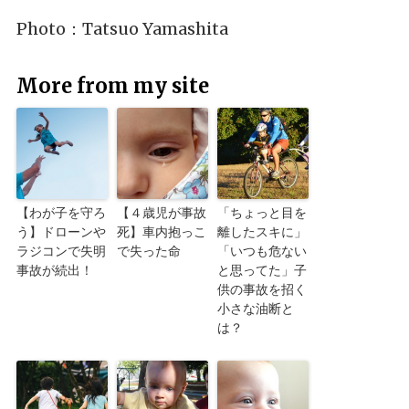
Photo：
Tatsuo Yamashita
More from my site
【わが子を守ろ
【４歳児が事故
「ちょっと目を
う】ドローンや
死】車内抱っこ
離したスキに」
ラジコンで失明
で失った命
「いつも危ない
事故が続出！
と思ってた」子
供の事故を招く
小さな油断と
は？