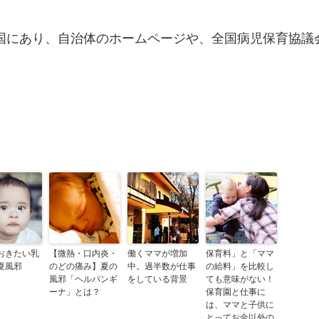
国にあり、自治体のホームページや、全国病児保育協議
おきたい乳
【微熱・口内炎・
働くママが増加
保育料」と「ママ
夏風邪
のどの痛み】夏の
中。過半数が仕事
の給料」を比較し
風邪「ヘルパンギ
をしている背景
ても意味がない！
ーナ」とは？
保育園と仕事に
は、ママと子供に
とってお金以外の