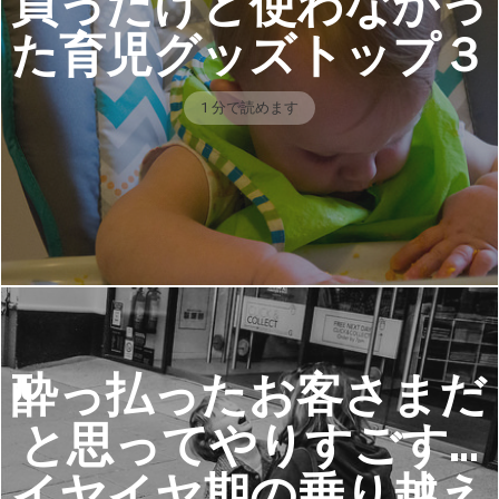
買ったけど使わなかっ
た育児グッズトップ３
1 分で読めます
酔っ払ったお客さまだ
と思ってやりすごす…
イヤイヤ期の乗り越え