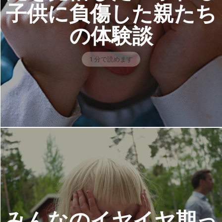
子供に負傷した親たち
の体験談
1 分で読めます
みんなのイヤイヤ期っ