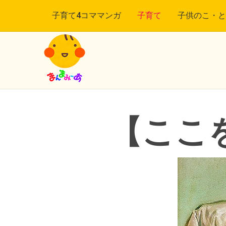
子育て4コママンガ
子育て
子供のこ・と
【ここ