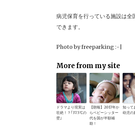
病児保育を行っている施設は全
できます。
Photo by
freeparking :-|
More from my site
ドラマより現実は
【朗報】2017年か
知って
壮絶！？｢37.5℃の
らベビーシッター
幼児の
壁｣
代を国が半額補
助！