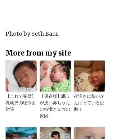
Photo by
Seth Baur
More from my site
【これで完璧】
【保存版】眠り
夜泣きは脳がが
乳幼児の寝冷え
が浅い赤ちゃん
んばっている証
対策
の特徴と３つの
拠！
原因